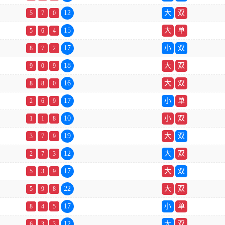
12
大
双
5
7
0
15
大
单
5
6
4
17
小
双
8
7
2
18
大
双
9
0
9
16
大
双
8
8
0
17
小
单
2
6
9
10
小
双
1
1
8
19
大
双
3
7
9
12
大
双
2
7
3
17
大
双
5
3
9
22
大
双
5
9
8
17
小
单
8
4
5
12
大
双
6
3
3