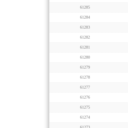
61285
61284
61283
61282
61281
61280
61279
61278
61277
61276
61275
61274
61273