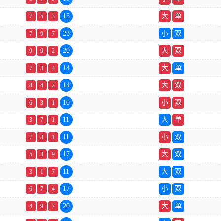
15
大
单
7
5
3
23
小
双
7
9
7
20
大
双
9
9
2
14
大
单
7
3
4
14
大
双
8
4
2
10
小
双
6
3
1
11
大
单
3
7
1
11
小
双
7
3
1
17
大
双
5
3
9
11
大
双
3
1
7
17
小
双
6
7
4
20
大
单
4
9
7