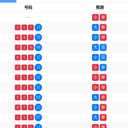
号码
预测
---
小
单
13
大
单
5
1
7
19
小
单
8
4
7
09
大
双
7
2
0
15
小
双
6
1
8
12
小
单
0
3
9
11
小
单
7
1
3
11
小
单
2
1
8
03
大
单
1
2
0
23
小
单
8
7
8
07
大
单
1
3
3
13
小
单
1
7
5