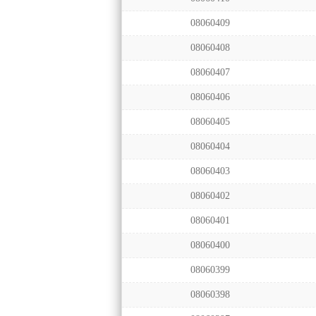
08060409
08060408
08060407
08060406
08060405
08060404
08060403
08060402
08060401
08060400
08060399
08060398