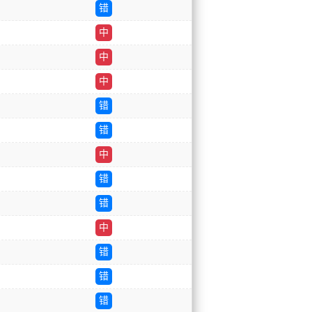
错
中
中
中
错
错
中
错
错
中
错
错
错