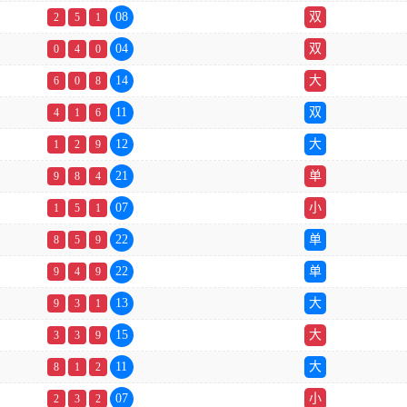
08
双
2
5
1
04
双
0
4
0
14
大
6
0
8
11
双
4
1
6
12
大
1
2
9
21
单
9
8
4
07
小
1
5
1
22
单
8
5
9
22
单
9
4
9
13
大
9
3
1
15
大
3
3
9
11
大
8
1
2
07
小
2
3
2