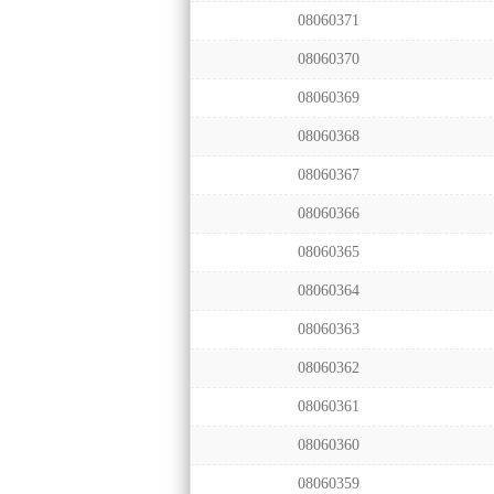
08060371
08060370
08060369
08060368
08060367
08060366
08060365
08060364
08060363
08060362
08060361
08060360
08060359