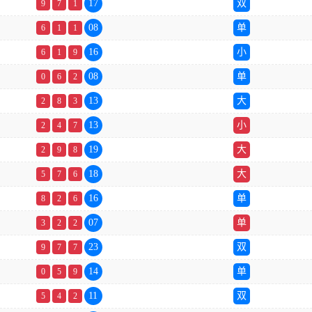
17
双
9
7
1
08
单
6
1
1
16
小
6
1
9
08
单
0
6
2
13
大
2
8
3
13
小
2
4
7
19
大
2
9
8
18
大
5
7
6
16
单
8
2
6
07
单
3
2
2
23
双
9
7
7
14
单
0
5
9
11
双
5
4
2