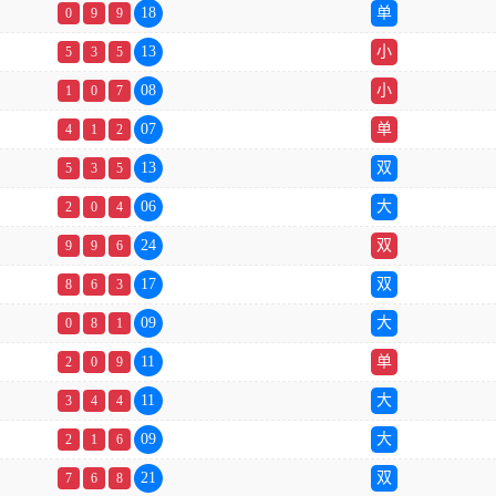
18
单
0
9
9
13
小
5
3
5
08
小
1
0
7
07
单
4
1
2
13
双
5
3
5
06
大
2
0
4
24
双
9
9
6
17
双
8
6
3
09
大
0
8
1
11
单
2
0
9
11
大
3
4
4
09
大
2
1
6
21
双
7
6
8