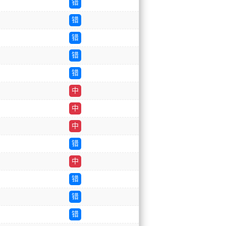
错
错
错
错
错
中
中
中
错
中
错
错
错