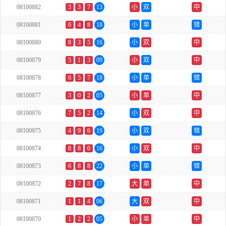
08100882
3
3
7
13
小
双
中
08100881
6
4
8
18
小
单
错
08100880
8
3
5
16
小
双
中
08100879
5
1
3
09
小
双
中
08100878
6
5
7
18
小
单
错
08100877
3
0
2
05
小
单
中
08100876
7
5
2
14
小
双
中
08100875
4
9
6
19
小
双
错
08100874
8
8
0
16
小
双
中
08100873
6
8
8
22
小
单
错
08100872
2
7
8
17
大
单
中
08100871
1
1
4
06
大
双
中
08100870
1
2
2
05
小
单
中