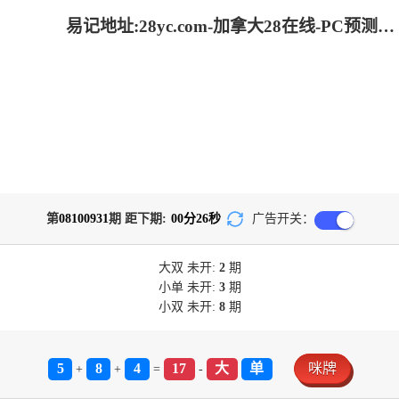
易记地址:28yc.com-加拿大28在线-PC预测结果咪牌-加拿大2.8预测在线预测pc_专注研究加拿大预测!
第
08100931
期 距下期:
00
分
26
秒
广告开关：
大双
未开:
2
期
小单
未开:
3
期
小双
未开:
8
期
5
8
4
17
大
单
咪牌
+
+
=
-