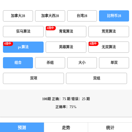
加拿大28
加拿大西28
台湾28
比特币28
狂马算法
青鸾算法
荒芜算法
pc算法
英雄算法
无双算法
组合
杀组
大小
单双
双项
双组
100期 正确：75 期 错误：25 期
正确率：75%
预测
走势
统计