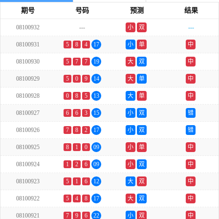
期号
号码
预测
结果
08100932
---
小
双
---
08100931
5
8
4
17
小
单
中
08100930
5
7
7
19
大
双
中
08100929
5
0
9
14
大
单
中
08100928
0
8
5
13
大
单
中
08100927
6
6
3
15
小
双
错
08100926
7
8
2
17
小
双
错
08100925
8
1
0
09
小
单
中
08100924
1
2
6
09
小
双
中
08100923
5
1
6
12
大
双
中
08100922
5
4
8
17
大
双
中
08100921
7
9
6
22
小
双
中