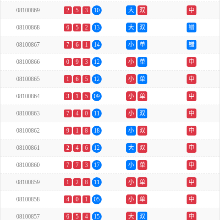
08100869
2
5
3
10
大
双
中
08100868
6
5
2
13
大
双
错
08100867
7
6
1
14
小
单
错
08100866
0
9
3
12
小
单
中
08100865
1
6
5
12
小
单
中
08100864
3
1
5
09
小
单
中
08100863
7
4
0
11
小
双
中
08100862
9
1
8
18
小
双
中
08100861
2
4
6
12
大
双
中
08100860
7
7
3
17
小
单
中
08100859
1
2
8
11
小
单
中
08100858
4
0
1
05
小
单
中
08100857
6
5
4
15
大
双
中