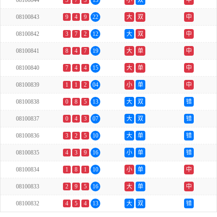
08100844
3
7
3
13
小
双
中
08100843
9
4
9
22
大
双
中
08100842
3
7
2
12
大
双
中
08100841
8
4
7
19
大
单
中
08100840
7
4
4
15
大
单
中
08100839
1
1
2
04
小
单
中
08100838
0
8
5
13
大
双
错
08100837
0
4
3
07
大
双
错
08100836
3
2
5
10
大
单
错
08100835
4
3
9
16
小
单
错
08100834
1
8
1
10
小
单
中
08100833
2
9
5
16
大
单
中
08100832
4
5
4
13
大
双
错