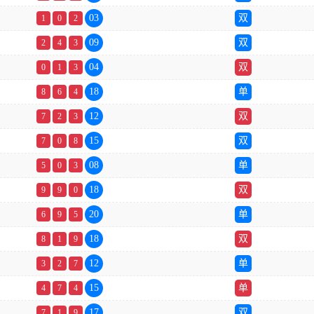
03
双
1
0
2
09
双
2
4
3
04
双
0
1
3
18
单
8
6
4
12
双
7
2
3
15
双
7
0
8
08
单
5
0
3
18
双
9
9
0
20
单
6
9
5
18
双
8
1
9
12
单
3
2
7
15
单
4
7
4
17
双
7
1
9