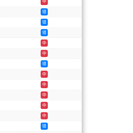
中
错
错
错
中
中
错
中
中
中
中
中
错