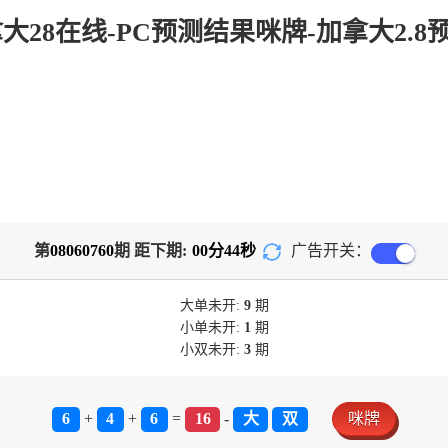
第
08060760
期 距下期:
00
分
43
秒
广告开关：
大单
未开:
9
期
小单
未开:
1
期
小双
未开:
3
期
6
+
4
+
6
=
16
-
大
双
咪牌