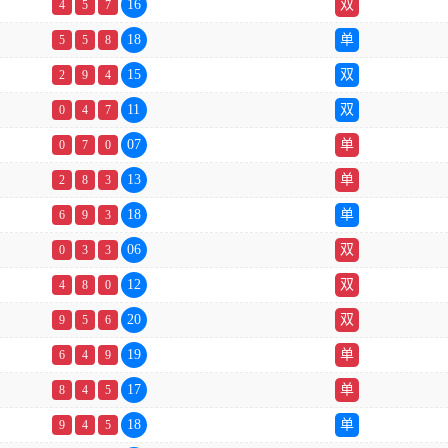
16
双
4
5
7
18
单
5
5
8
15
双
2
9
4
11
双
0
4
7
07
单
0
7
0
13
单
2
8
3
18
单
6
9
3
06
双
0
3
3
12
双
4
8
0
20
双
9
5
6
19
单
6
4
9
17
单
8
4
5
18
单
9
4
5