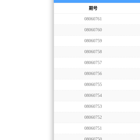
期号
08060761
08060760
08060759
08060758
08060757
08060756
08060755
08060754
08060753
08060752
08060751
08060750