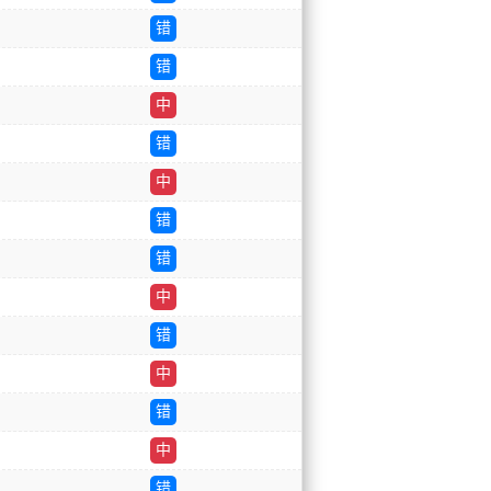
错
错
中
错
中
错
错
中
错
中
错
中
错