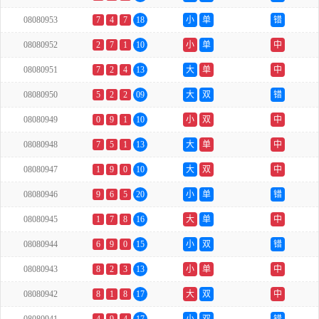
08080953
7
4
7
18
小
单
错
08080952
2
7
1
10
小
单
中
08080951
7
2
4
13
大
单
中
08080950
5
2
2
09
大
双
错
08080949
0
9
1
10
小
双
中
08080948
7
5
1
13
大
单
中
08080947
1
9
0
10
大
双
中
08080946
9
6
5
20
小
单
错
08080945
1
7
8
16
大
单
中
08080944
6
9
0
15
小
双
错
08080943
8
2
3
13
小
单
中
08080942
8
1
8
17
大
双
中