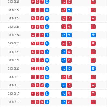
08080928
6
9
7
22
大
双
中
08080927
7
2
1
10
小
单
中
08080926
9
1
0
10
小
双
中
08080925
5
6
6
17
大
单
中
08080924
4
9
7
20
小
单
错
08080923
5
1
8
14
大
双
中
08080922
8
8
9
25
小
单
中
08080921
6
5
5
16
小
双
中
08080920
3
1
5
09
大
双
错
08080919
4
0
8
12
小
双
中
08080918
3
1
0
04
大
双
中
08080917
4
6
1
11
大
单
中
08080916
7
4
9
20
小
双
中