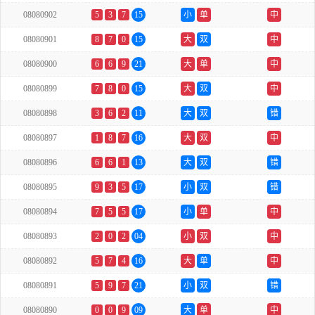
08080902
5
3
7
15
小
单
中
08080901
8
7
0
15
大
双
中
08080900
6
6
9
21
大
单
中
08080899
7
8
0
15
大
双
中
08080898
3
6
2
11
大
双
错
08080897
1
8
7
16
大
双
中
08080896
6
6
1
13
大
双
错
08080895
9
3
5
17
小
双
错
08080894
7
5
5
17
小
单
中
08080893
2
0
2
04
小
双
中
08080892
5
7
4
16
大
单
中
08080891
5
9
7
21
小
双
错
08080890
0
0
9
09
大
单
中