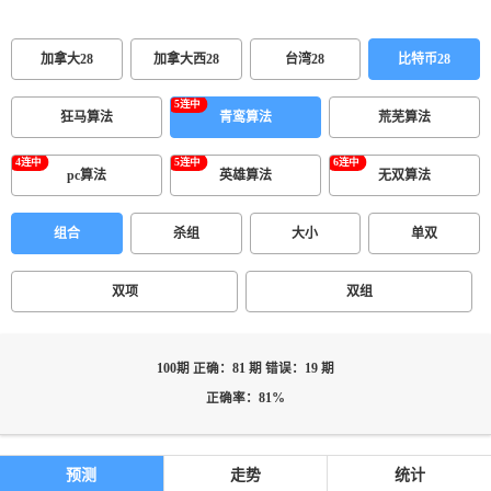
加拿大28
加拿大西28
台湾28
比特币28
狂马算法
青鸾算法
荒芜算法
pc算法
英雄算法
无双算法
组合
杀组
大小
单双
双项
双组
100期 正确：81 期 错误：19 期
正确率：81%
预测
走势
统计