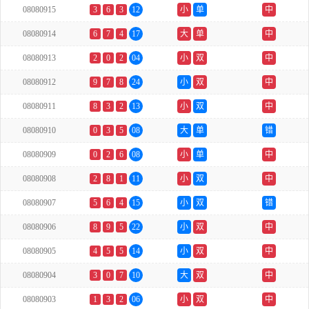
08080915
3
6
3
12
小
单
中
08080914
6
7
4
17
大
单
中
08080913
2
0
2
04
小
双
中
08080912
9
7
8
24
小
双
中
08080911
8
3
2
13
小
双
中
08080910
0
3
5
08
大
单
错
08080909
0
2
6
08
小
单
中
08080908
2
8
1
11
小
双
中
08080907
5
6
4
15
小
双
错
08080906
8
9
5
22
小
双
中
08080905
4
5
5
14
小
双
中
08080904
3
0
7
10
大
双
中
08080903
1
3
2
06
小
双
中