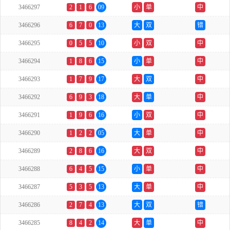
3466297
2
1
6
09
小
单
中
3466296
6
7
0
13
大
双
错
3466295
0
5
5
10
小
双
中
3466294
1
8
6
15
小
单
中
3466293
1
7
9
17
大
双
中
3466292
6
9
3
18
大
单
中
3466291
1
9
6
16
小
双
中
3466290
1
2
2
05
大
单
中
3466289
2
8
6
16
大
双
中
3466288
6
4
5
15
小
单
中
3466287
5
3
5
13
大
单
中
3466286
2
7
4
13
大
双
错
3466285
8
4
2
14
大
单
中