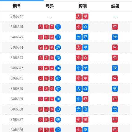
期号
号码
预测
结果
3466347
---
大
单
---
3466346
3
1
7
11
小
双
中
3466345
9
0
4
13
大
双
错
3466344
9
2
9
20
大
单
中
3466343
5
5
0
10
小
双
中
3466342
8
4
4
16
小
单
错
3466341
2
0
5
07
小
单
中
3466340
2
3
2
07
大
双
错
3466339
8
6
4
18
小
双
中
3466338
0
5
8
13
大
双
错
3466337
5
2
2
09
小
单
中
3466336
9
2
1
12
小
单
中