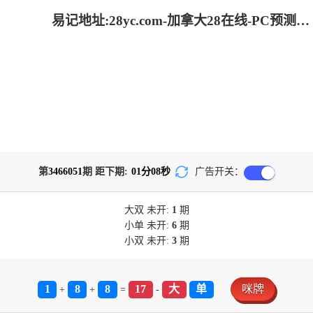
易记地址:28yc.com-加拿大28在线-PC预测结果咪牌-加拿大2.8预测在线预测pc_专注研究加拿大预测!
第
3466051
期 距下期:
01
分
08
秒
广告开关：
大双
未开:
1
期
小单
未开:
6
期
小双
未开:
3
期
1
8
8
17
大
单
咪牌
+
+
=
-