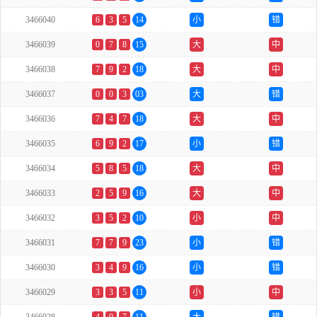
3466040
6
3
5
14
小
错
3466039
0
7
8
15
大
中
3466038
7
9
2
18
大
中
3466037
0
0
3
03
大
错
3466036
7
4
7
18
大
中
3466035
6
9
2
17
小
错
3466034
5
8
5
18
大
中
3466033
2
5
9
16
大
中
3466032
3
5
2
10
小
中
3466031
7
7
9
23
小
错
3466030
3
4
9
16
小
错
3466029
3
3
5
11
小
中