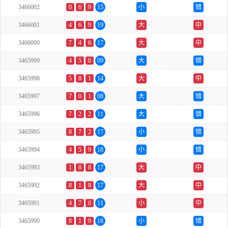
3466002
0
6
9
15
小
错
3466001
4
6
9
19
大
中
3466000
7
4
6
17
大
中
3465999
4
5
0
09
大
错
3465998
5
8
1
14
大
中
3465997
7
0
1
08
大
错
3465996
7
2
2
11
大
错
3465995
8
7
2
17
小
错
3465994
4
5
9
18
小
错
3465993
1
8
8
17
大
中
3465992
8
1
8
17
大
中
3465991
4
7
0
11
小
中
3465990
8
1
9
18
小
错