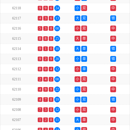
62118
9
9
6
24
小
双
中
62117
4
3
6
13
大
双
错
62116
5
3
0
08
小
双
中
62115
8
8
9
25
大
单
中
62114
9
1
0
10
大
单
错
62113
9
2
9
20
小
单
错
62112
8
0
4
12
小
单
中
62111
2
4
2
08
小
双
中
62110
4
9
9
22
小
双
中
62109
4
7
8
19
小
双
错
62108
7
5
0
12
小
双
中
62107
1
2
8
11
大
单
中