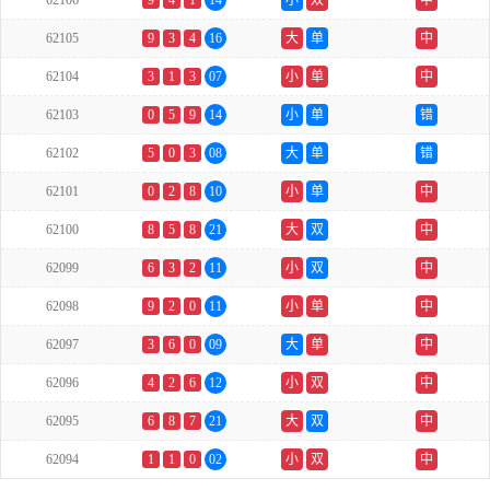
62106
9
4
1
14
小
双
中
62105
9
3
4
16
大
单
中
62104
3
1
3
07
小
单
中
62103
0
5
9
14
小
单
错
62102
5
0
3
08
大
单
错
62101
0
2
8
10
小
单
中
62100
8
5
8
21
大
双
中
62099
6
3
2
11
小
双
中
62098
9
2
0
11
小
单
中
62097
3
6
0
09
大
单
中
62096
4
2
6
12
小
双
中
62095
6
8
7
21
大
双
中
62094
1
1
0
02
小
双
中