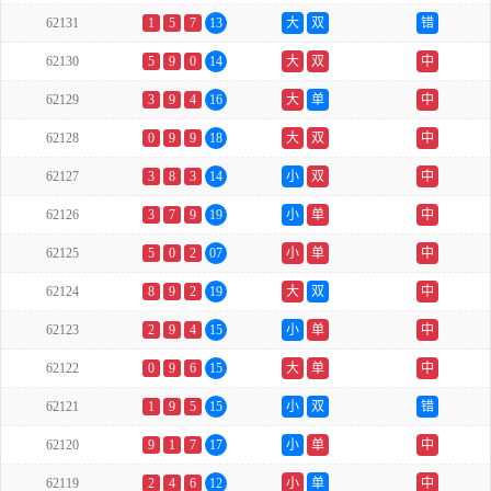
62131
1
5
7
13
大
双
错
62130
5
9
0
14
大
双
中
62129
3
9
4
16
大
单
中
62128
0
9
9
18
大
双
中
62127
3
8
3
14
小
双
中
62126
3
7
9
19
小
单
中
62125
5
0
2
07
小
单
中
62124
8
9
2
19
大
双
中
62123
2
9
4
15
小
单
中
62122
0
9
6
15
大
单
中
62121
1
9
5
15
小
双
错
62120
9
1
7
17
小
单
中
62119
2
4
6
12
小
单
中