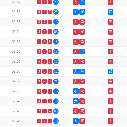
62157
7
6
7
20
大
单
中
62156
9
9
7
25
小
双
错
62155
5
7
1
13
小
单
中
62154
5
2
1
08
小
双
中
62153
1
3
9
13
小
单
中
62152
3
9
6
18
大
单
中
62151
6
7
3
16
大
双
中
62150
3
6
3
12
大
单
错
62149
9
9
3
21
大
单
中
62148
4
5
7
16
小
双
中
62147
4
3
3
10
大
双
中
62146
2
0
4
06
小
双
中
62145
7
2
1
10
大
双
中