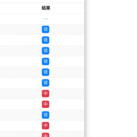
结果
---
错
错
错
错
错
错
中
中
错
中
中