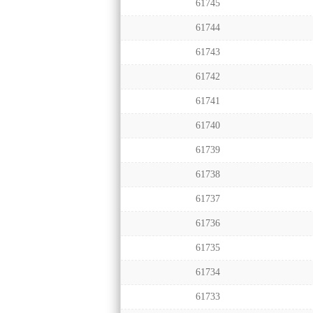
61745
61744
61743
61742
61741
61740
61739
61738
61737
61736
61735
61734
61733