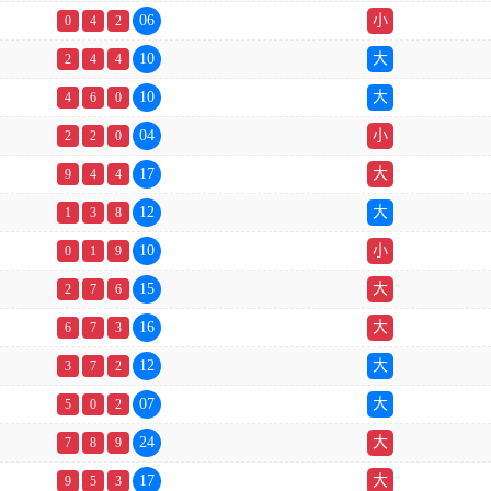
06
小
0
4
2
10
大
2
4
4
10
大
4
6
0
04
小
2
2
0
17
大
9
4
4
12
大
1
3
8
10
小
0
1
9
15
大
2
7
6
16
大
6
7
3
12
大
3
7
2
07
大
5
0
2
24
大
7
8
9
17
大
9
5
3