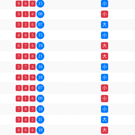
15
小
9
6
0
08
小
3
1
4
07
大
5
2
0
15
小
4
6
5
19
大
6
7
6
21
大
7
6
8
16
小
5
7
4
18
小
4
5
9
07
小
3
4
0
09
小
0
1
8
18
小
7
8
3
11
大
5
4
2
18
大
6
6
6