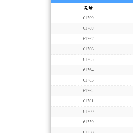
期号
61769
61768
61767
61766
61765
61764
61763
61762
61761
61760
61759
61758