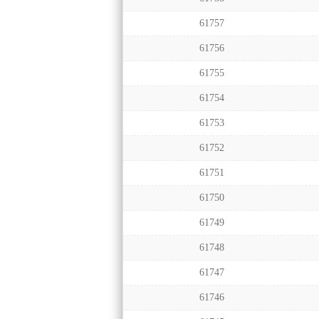
61757
61756
61755
61754
61753
61752
61751
61750
61749
61748
61747
61746