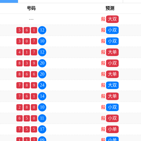
号码
预测
---
殺
大双
12
殺
小双
5
6
1
10
殺
小双
3
0
7
12
殺
大单
4
1
7
20
殺
小双
8
3
9
20
殺
大单
8
6
6
24
殺
大双
7
8
9
14
殺
大单
7
6
1
10
殺
小双
2
8
0
11
殺
小双
6
5
0
17
殺
小单
7
5
5
09
殺
小单
1
1
7