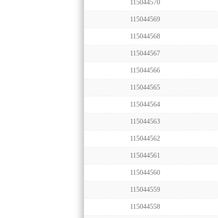
115044570
115044569
115044568
115044567
115044566
115044565
115044564
115044563
115044562
115044561
115044560
115044559
115044558