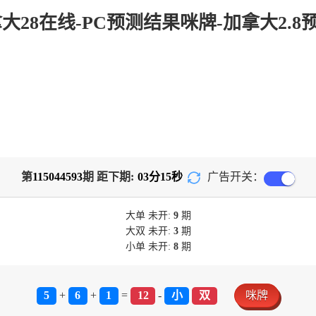
第
115044593
期 距下期:
03
分
15
秒
广告开关：
大单
未开:
9
期
大双
未开:
3
期
小单
未开:
8
期
5
+
6
+
1
=
12
-
小
双
咪牌