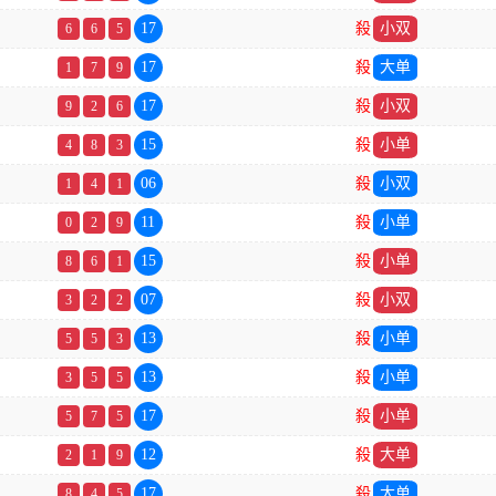
17
殺
小双
6
6
5
17
殺
大单
1
7
9
17
殺
小双
9
2
6
15
殺
小单
4
8
3
06
殺
小双
1
4
1
11
殺
小单
0
2
9
15
殺
小单
8
6
1
07
殺
小双
3
2
2
13
殺
小单
5
5
3
13
殺
小单
3
5
5
17
殺
小单
5
7
5
12
殺
大单
2
1
9
17
殺
大单
8
4
5