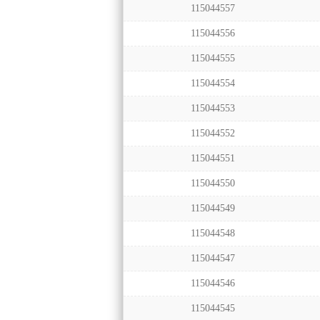
115044557
115044556
115044555
115044554
115044553
115044552
115044551
115044550
115044549
115044548
115044547
115044546
115044545