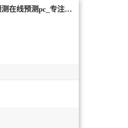
易记地址:28yc.com-加拿大28在线-PC预测结果咪牌-加拿大2.8预测在线预测pc_专注研究加拿大预测!