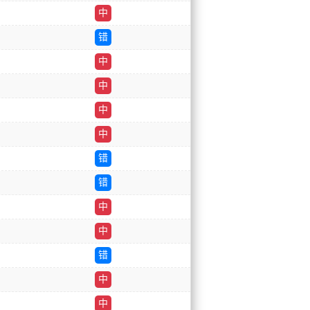
中
错
中
中
中
中
错
错
中
中
错
中
中