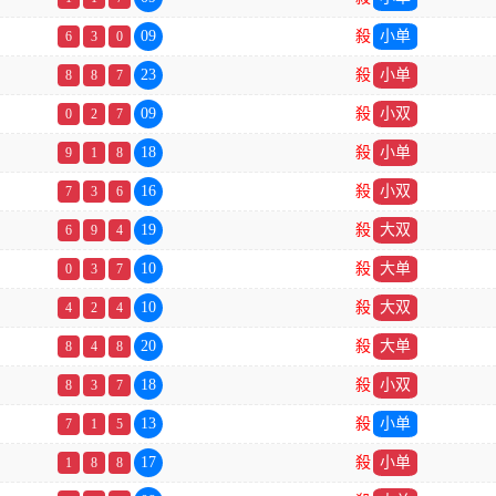
09
殺
小单
6
3
0
23
殺
小单
8
8
7
09
殺
小双
0
2
7
18
殺
小单
9
1
8
16
殺
小双
7
3
6
19
殺
大双
6
9
4
10
殺
大单
0
3
7
10
殺
大双
4
2
4
20
殺
大单
8
4
8
18
殺
小双
8
3
7
13
殺
小单
7
1
5
17
殺
小单
1
8
8