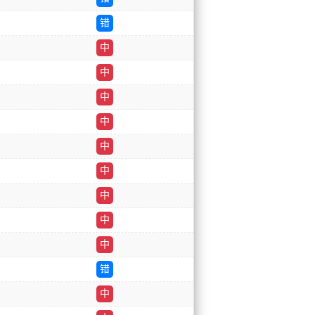
错
中
中
中
中
中
中
中
中
中
错
中