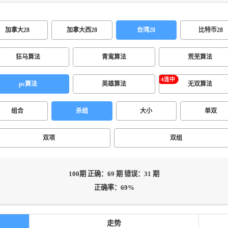
加拿大28
加拿大西28
台湾28
比特币28
狂马算法
青鸾算法
荒芜算法
pc算法
英雄算法
无双算法
组合
杀组
大小
单双
双项
双组
100期 正确：69 期 错误：31 期
正确率：69%
走势