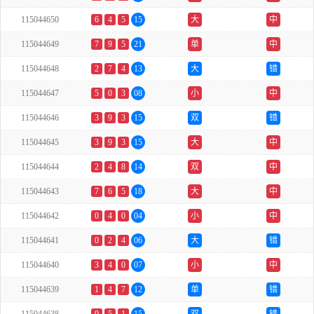
115044650
6
4
5
15
大
中
115044649
7
9
5
21
单
中
115044648
2
7
4
13
大
错
115044647
5
0
3
08
小
中
115044646
3
9
3
15
双
错
115044645
3
9
3
15
大
中
115044644
2
4
8
14
双
中
115044643
7
6
5
18
大
中
115044642
0
4
0
04
小
中
115044641
0
2
4
06
大
错
115044640
3
4
0
07
小
中
115044639
1
4
7
12
单
错