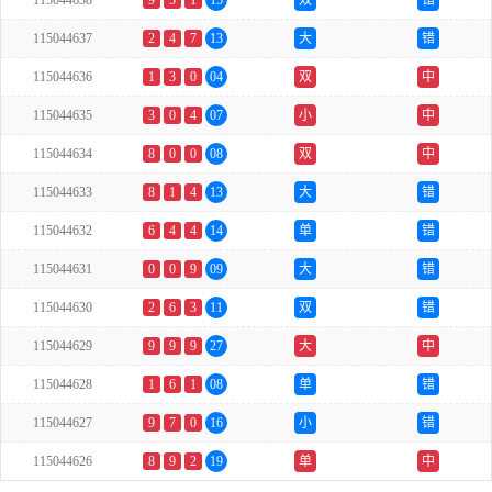
115044638
9
5
1
15
双
错
115044637
2
4
7
13
大
错
115044636
1
3
0
04
双
中
115044635
3
0
4
07
小
中
115044634
8
0
0
08
双
中
115044633
8
1
4
13
大
错
115044632
6
4
4
14
单
错
115044631
0
0
9
09
大
错
115044630
2
6
3
11
双
错
115044629
9
9
9
27
大
中
115044628
1
6
1
08
单
错
115044627
9
7
0
16
小
错
115044626
8
9
2
19
单
中