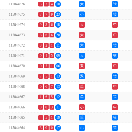
115044676
3
3
4
10
大
错
115044675
7
7
9
23
小
错
115044674
9
3
6
18
大
中
115044673
8
6
6
20
大
中
115044672
8
2
1
11
大
错
115044671
0
4
5
09
大
错
115044670
0
5
1
06
双
中
115044669
7
5
1
13
双
错
115044668
0
6
7
13
单
中
115044667
1
6
5
12
单
错
115044666
8
0
3
11
小
中
115044665
4
5
1
10
单
错
115044664
8
9
0
17
小
错