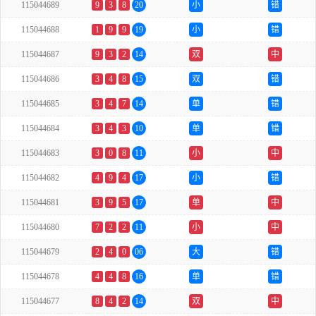
115044689
9
3
8
20
小
错
115044688
1
9
9
19
小
错
115044687
9
3
2
14
双
中
115044686
3
4
8
15
双
错
115044685
3
4
7
14
单
错
115044684
3
4
3
10
单
错
115044683
3
0
8
11
小
中
115044682
4
9
4
17
小
错
115044681
3
9
5
17
单
中
115044680
7
2
2
11
小
中
115044679
2
4
0
06
大
错
115044678
4
4
8
16
单
错
115044677
8
4
2
14
双
中