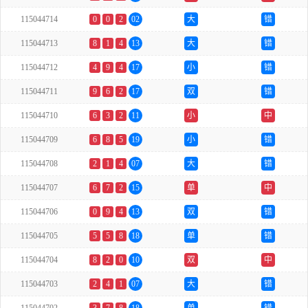
115044714
0
0
2
02
大
错
115044713
8
1
4
13
大
错
115044712
4
9
4
17
小
错
115044711
9
6
2
17
双
错
115044710
6
3
2
11
小
中
115044709
6
8
5
19
小
错
115044708
2
1
4
07
大
错
115044707
6
7
2
15
单
中
115044706
0
9
4
13
双
错
115044705
5
5
8
18
单
错
115044704
8
2
0
10
双
中
115044703
2
4
1
07
大
错