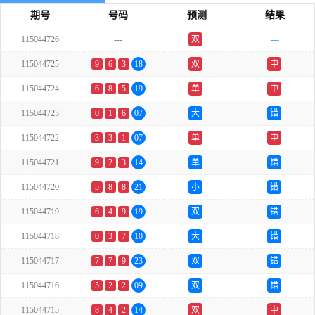
期号
号码
预测
结果
115044726
---
双
---
115044725
9
6
3
18
双
中
115044724
6
8
5
19
单
中
115044723
0
1
6
07
大
错
115044722
3
3
1
07
单
中
115044721
9
2
3
14
单
错
115044720
5
8
8
21
小
错
115044719
6
4
9
19
双
错
115044718
0
3
7
10
大
错
115044717
7
7
9
23
双
错
115044716
5
2
2
09
双
错
115044715
8
4
2
14
双
中