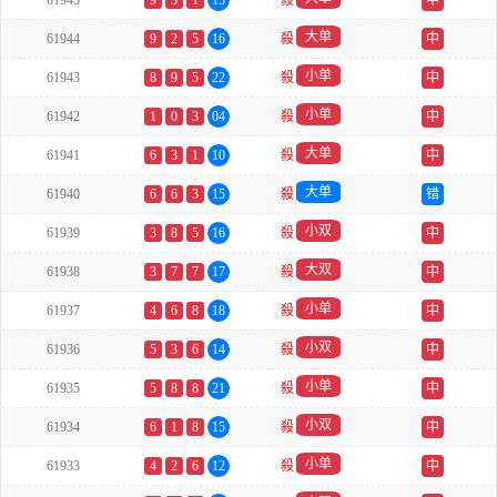
61945
9
3
1
13
殺
中
大单
61944
9
2
5
16
殺
中
小单
61943
8
9
5
22
殺
中
小单
61942
1
0
3
04
殺
中
大单
61941
6
3
1
10
殺
中
大单
61940
6
6
3
15
殺
错
小双
61939
3
8
5
16
殺
中
大双
61938
3
7
7
17
殺
中
小单
61937
4
6
8
18
殺
中
小双
61936
5
3
6
14
殺
中
小单
61935
5
8
8
21
殺
中
小双
61934
6
1
8
15
殺
中
小单
61933
4
2
6
12
殺
中